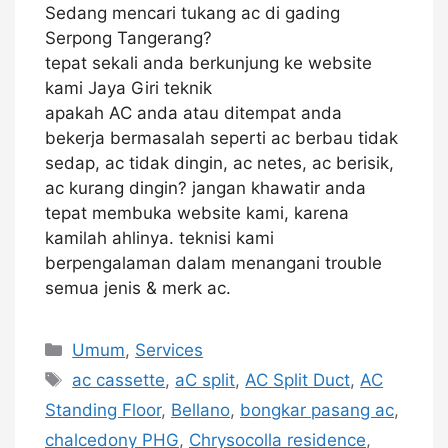
Sedang mencari tukang ac di gading
Serpong Tangerang?
tepat sekali anda berkunjung ke website
kami Jaya Giri teknik
apakah AC anda atau ditempat anda
bekerja bermasalah seperti ac berbau tidak
sedap, ac tidak dingin, ac netes, ac berisik,
ac kurang dingin? jangan khawatir anda
tepat membuka website kami, karena
kamilah ahlinya. teknisi kami
berpengalaman dalam menangani trouble
semua jenis & merk ac.
Kategori
Umum
,
Services
Tag
ac cassette
,
aC split
,
AC Split Duct
,
AC
Standing Floor
,
Bellano
,
bongkar pasang ac
,
chalcedony PHG
,
Chrysocolla residence
,