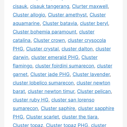
cisauk
,
cisauk tangerang
,
Clurter maxwell
,
Cluster allogio
,
Cluster amethyst
,
Cluster
aquamarine
,
Cluster batavia
,
cluster beryl
,
Cluster bohemia paramount
,
cluster
catalina
,
Cluster crown
,
cluster crysocola
PHG
,
Cluster crystal
,
cluster dalton
,
cluster
darwin
,
cluster emerald PHG
,
Cluster
flamingo
,
cluster foirdini sumarecon
,
cluster
garnet
,
Cluster jade PHG
,
Cluster lavender
,
cluster lobelico sumarecon
,
cluster newton
barat
,
cluster newton timur
,
Cluster pelican
,
cluster ruby HG
,
cluster san lorenso
sumarecon
,
Cluster saphire
,
cluster sapphire
PHG
,
Cluster scarlet
,
cluster the tiara
,
Cluster topaz
,
Cluster topaz PHG
,
cluster