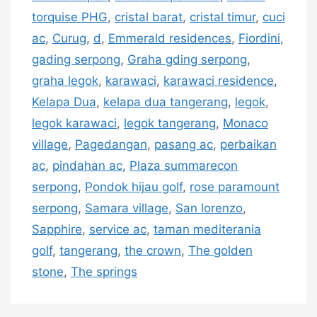
torquise PHG
,
cristal barat
,
cristal timur
,
cuci
ac
,
Curug
,
d
,
Emmerald residences
,
Fiordini
,
gading serpong
,
Graha gding serpong
,
graha legok
,
karawaci
,
karawaci residence
,
Kelapa Dua
,
kelapa dua tangerang
,
legok
,
legok karawaci
,
legok tangerang
,
Monaco
village
,
Pagedangan
,
pasang ac
,
perbaikan
ac
,
pindahan ac
,
Plaza summarecon
serpong
,
Pondok hijau golf
,
rose paramount
serpong
,
Samara village
,
San lorenzo
,
Sapphire
,
service ac
,
taman mediterania
golf
,
tangerang
,
the crown
,
The golden
stone
,
The springs